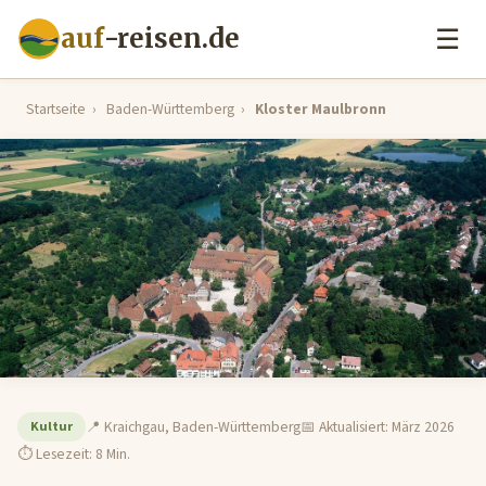
auf
-reisen.de
☰
Startseite
›
Baden-Württemberg
›
Kloster Maulbronn
Kultur
📍 Kraichgau, Baden-Württemberg
📅 Aktualisiert: März 2026
⏱ Lesezeit: 8 Min.