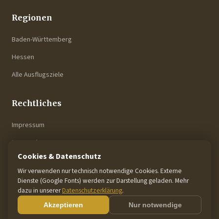
Regionen
Baden-Württemberg
Hessen
Alle Ausflugsziele
Rechtliches
Impressum
Datenschutz
Cookies & Datenschutz
Über uns
Wir verwenden nur technisch notwendige Cookies. Externe
Dienste (Google Fonts) werden zur Darstellung geladen. Mehr
dazu in unserer
Datenschutzerklärung
.
© 2026 auf-reisen.de. Alle Rechte vorbehalten.
Akzeptieren
Nur notwendige
Mit Liebe gemacht in Baden-Württemberg