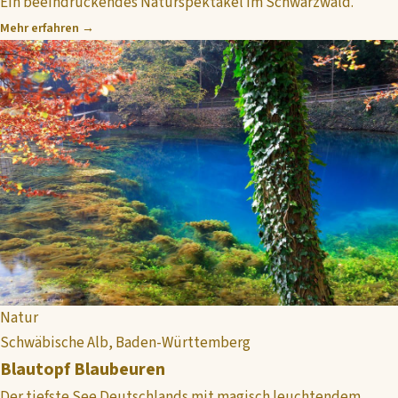
Ein beeindruckendes Naturspektakel im Schwarzwald.
Mehr erfahren →
Natur
Schwäbische Alb, Baden-Württemberg
Blautopf Blaubeuren
Der tiefste See Deutschlands mit magisch leuchtendem